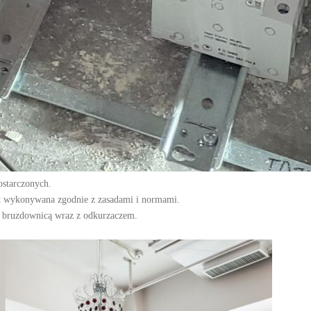
ostarczonych.
est wykonywana zgodnie z zasadami i normami.
ą bruzdownicą wraz z odkurzaczem.