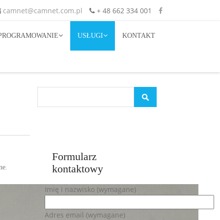
camnet@camnet.com.pl
+ 48 662 334 001
PROGRAMOWANIE
USŁUGI
KONTAKT
Formularz
kontaktowy
ne.
Imię i nazwisko (wymagane)
Adres email (wymagane)