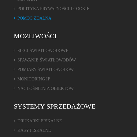
POLITYKA PRYWATNOŚCI I COOKIE
POMOC ZDALNA
MOŻLIWOŚCI
SIECI ŚWIATŁOWODOWE
SPAWANIE ŚWIATŁOWODÓW
POMIARY ŚWIATŁOWODÓW
MONITORING IP
NAGŁOŚNIENIA OBIEKTÓW
SYSTEMY SPRZEDAŻOWE
DRUKARKI FISKALNE
KASY FISKALNE